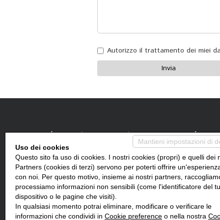
Autorizzo il trattamento dei miei 
Invia
Le nostre proposte
La no
Mantieni impostazioni di d
Uso dei cookies
Questo sito fa uso di cookies. I nostri cookies (propri) e quelli dei 
Vendite
Chi
Partners (cookies di terzi) servono per poterti offrire un'esperienz
con noi. Per questo motivo, insieme ai nostri partners, raccogliam
Affitti
Serv
processiamo informazioni non sensibili (come l'identificatore del t
Immobili commerciali
Cont
dispositivo o le pagine che visiti).
In qualsiasi momento potrai eliminare, modificare o verificare le
Prestigio
informazioni che condividi in
Cookie preference
o nella nostra
Coo