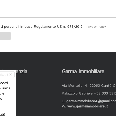
dati personali in base Regolamento UE n. 679/2016 -
Privacy Policy
stra agenzia
Garma Immobiliare
efault X
nostri
Via Montello, 4, 22063 Cantù 
 siamo
a unica
Palazzolo Gabriele +39 333 391
o e
izi
uo
E.
garmaimmobiliare4@gmail.co
atti
W.
www.garmaimmobiliare.it
kie