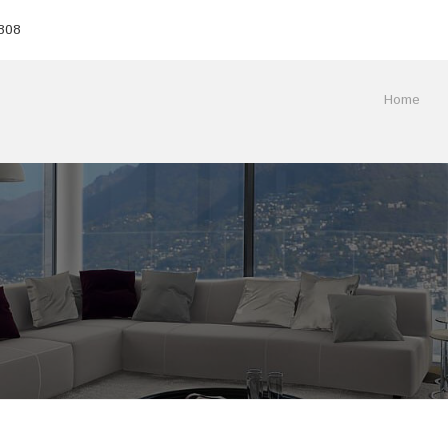
808
Home